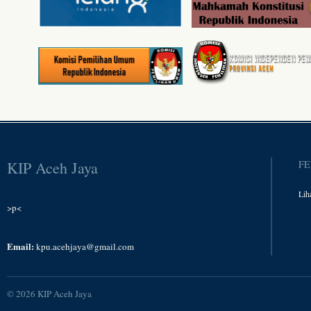
KIP Aceh Jaya
FE
Lih
>p<
Email:
kpu.acehjaya@gmail.com
© 2026
KIP Aceh Jaya